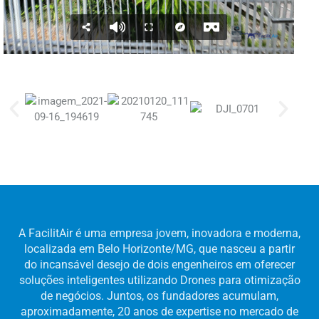
A FacilitAir é uma empresa jovem, inovadora e moderna,
localizada em Belo Horizonte/MG, que nasceu a partir
do incansável desejo de dois engenheiros em oferecer
soluções inteligentes utilizando Drones para otimização
de negócios. Juntos, os fundadores acumulam,
aproximadamente, 20 anos de expertise no mercado de