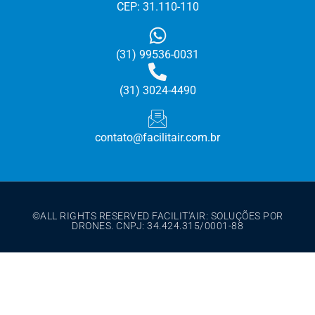
CEP: 31.110-110
(31) 99536-0031
(31) 3
024-4490
contato@facilitair.com.br
©ALL RIGHTS RESERVED FACILIT'AIR: SOLUÇÕES POR
DRONES. CNPJ: 34.424.315/0001-88