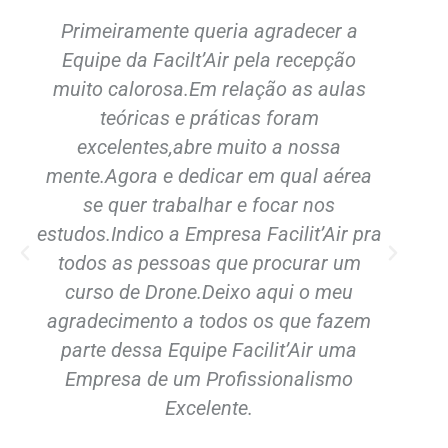
Primeiramente queria agradecer a
Fi
Equipe da Facilt’Air pela recepção
muito calorosa.Em relação as aulas
q
teóricas e práticas foram
op
excelentes,abre muito a nossa
i
mente.Agora e dedicar em qual aérea
se quer trabalhar e focar nos
estudos.Indico a Empresa Facilit’Air pra
d
todos as pessoas que procurar um
curso de Drone.Deixo aqui o meu
se
agradecimento a todos os que fazem
parte dessa Equipe Facilit’Air uma
Empresa de um Profissionalismo
Excelente.